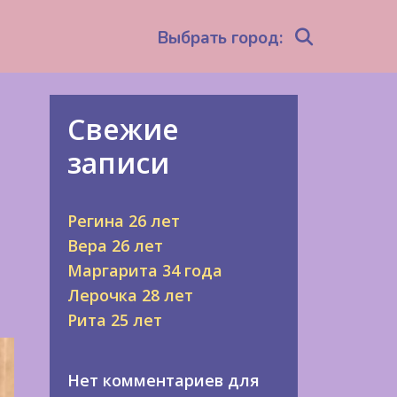
Search
Выбрать город:
Свежие
записи
Регина 26 лет
Вера 26 лет
Маргарита 34 года
Лерочка 28 лет
Рита 25 лет
Нет комментариев для