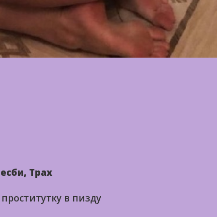
есби, Трах
 проститутку в пизду