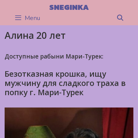
Skip
SNEGINKA
to
Menu
Sea
content
Алина 20 лет
Доступные рабыни Мари-Турек:
Безотказная крошка, ищу
мужчину для сладкого траха в
попку г. Мари-Турек