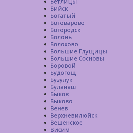
Бетлицы
Бийск
Богатый
Боговарово
Богородск
Болонь
Болохово
Большие Глущицы
Большие Сосновы
Боровой
Будогощ
Бузулук
Буланаш
Быков
Быково
Венев
Верхневилюйск
Вешенское
Висим