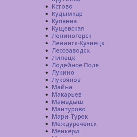
Кстово
Кудымкар
Купавна
Кущевская
Лениногорск
Ленинск-Кузнецк
Лесозаводск
Липецк
Лодейное Поле
Лукино
Лукоянов
Майна
Макарьев
Мамадыш
Мантурово
Мари-Турек
Междуреченск
Менкери