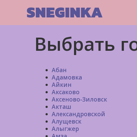
Skip
SNEGINKA
to
content
Выбрать г
Абан
Адамовка
Айкин
Аксаково
Аксеново-Зиловск
Акташ
Александровской
Алущевск
Алыгжер
Амза