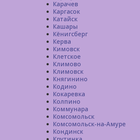
Карачев
Каргасок
Катайск
Кашары
Кёнигсберг
Керва
Кимовск
Клетское
Климово
Климовск
Княгинино
Кодино
Кокаревка
Колпино
Коммунара
Комсомольск
Комсомольск-на-Амуре
Кондинск
Крутинка