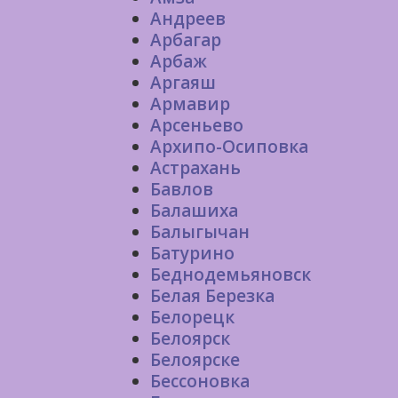
Андреев
Арбагар
Арбаж
Аргаяш
Армавир
Арсеньево
Архипо-Осиповка
Астрахань
Бавлов
Балашиха
Балыгычан
Батурино
Беднодемьяновск
Белая Березка
Белорецк
Белоярск
Белоярске
Бессоновка