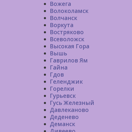
Вожега
Волоколамск
Волчанск
Воркута
Востряково
Всеволожск
Высокая Гора
Вышь
Гаврилов Ям
Гайна
Гдов
Геленджик
Горелки
Гурьевск
Гусь Железный
Давлеканово
Деденево
Деманск
Дивеево