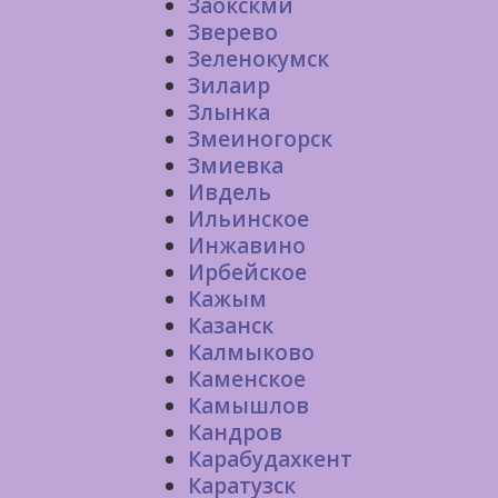
Заокскмй
Зверево
Зеленокумск
Зилаир
Злынка
Змеиногорск
Змиевка
Ивдель
Ильинское
Инжавино
Ирбейское
Кажым
Казанск
Калмыково
Каменское
Камышлов
Кандров
Карабудахкент
Каратузск