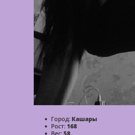
Город:
Кашары
Рост:
168
Вес:
58