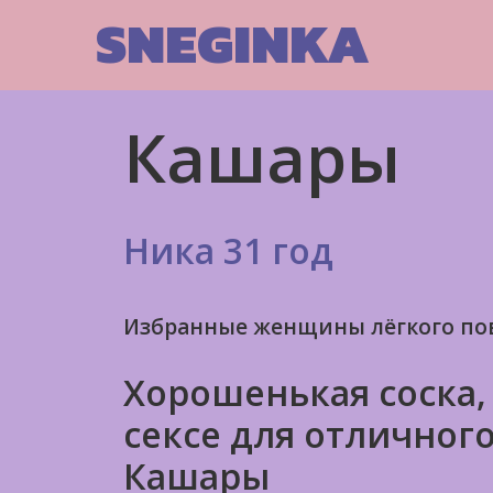
Skip
SNEGINKA
to
content
Кашары
Ника 31 год
Избранные женщины лёгкого по
Хорошенькая соска,
сексе для отличног
Кашары