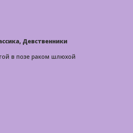
ассика, Девственники
той в позе раком шлюхой