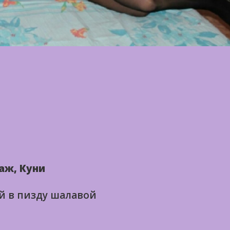
аж, Куни
й в пизду шалавой