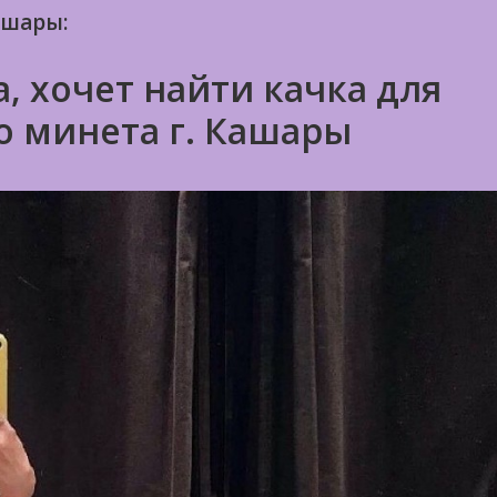
ашары:
, хочет найти качка для
о минета г. Кашары