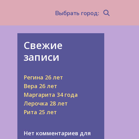
Search
Выбрать город:
Свежие
записи
Регина 26 лет
Вера 26 лет
Маргарита 34 года
Лерочка 28 лет
Рита 25 лет
Нет комментариев для