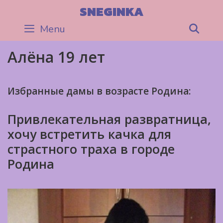
Skip
SNEGINKA
to
Menu
Sea
content
Алёна 19 лет
Избранные дамы в возрасте Родина:
Привлекательная развратница,
хочу встретить качка для
страстного траха в городе
Родина