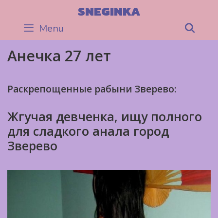
Skip
SNEGINKA
to
Menu
Sea
content
Анечка 27 лет
Раскрепощенные рабыни Зверево:
Жгучая девченка, ищу полного
для сладкого анала город
Зверево