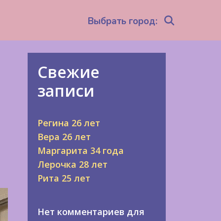
Search
Выбрать город:
Свежие
записи
Регина 26 лет
Вера 26 лет
Маргарита 34 года
Лерочка 28 лет
Рита 25 лет
Нет комментариев для