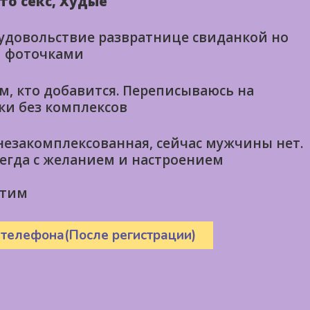
то секс, Худые
 удовольствие развратнице свиданкой но
и фоточками
м, кто добавится. Переписываюсь на
ки без комплексов
 незакомплексованная, сейчас мужчины нет.
сегда с желанием и настроением
нтим
 телефона(После регистрации)