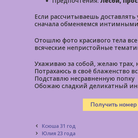
Предпочтения:
Лесби, Прос
Если рассчитываешь доставлять
сначала обменяемся интимным
Отошлю фото красивого тела все
всяческие непристойные темати
Ухаживаю за собой, желаю трах,
Потрахаюсь в своё блаженство в
Подставлю несравненную попку
Обожаю сладкий деликатный и
Получить номер
Post
Ксюша 31 год
navigation
Юлия 23 года