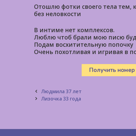
Отошлю фотки своего тела тем, 
без неловкости
В интиме нет комплексов.
Люблю чтоб брали мою писю будт
Подам восхитительную попочку
Очень похотливая и игривая в по
Получить номер
Post
Людмила 37 лет
navigation
Лизочка 33 года