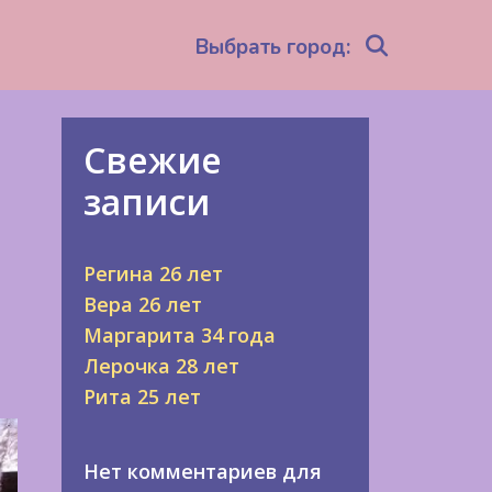
Search
Выбрать город:
Свежие
записи
Регина 26 лет
Вера 26 лет
Маргарита 34 года
Лерочка 28 лет
Рита 25 лет
Нет комментариев для