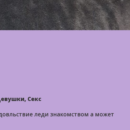
евушки, Секс
удовльствие леди знакомством а может