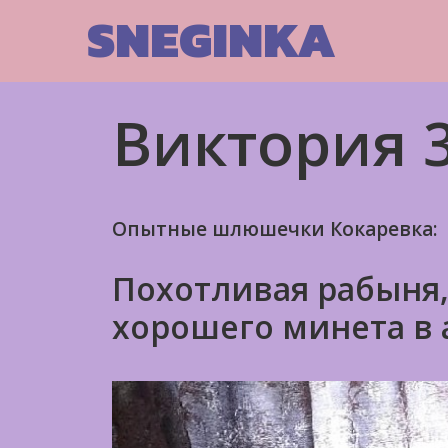
Skip
SNEGINKA
to
content
Виктория 3
Опытные шлюшечки Кокаревка:
Похотливая рабыня,
хорошего минета в 