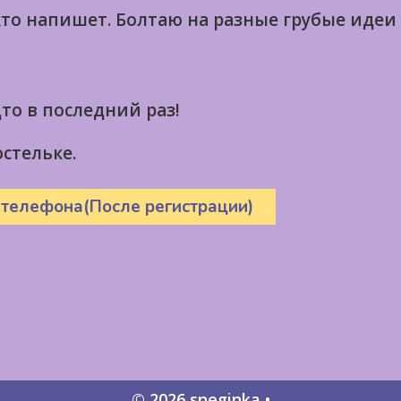
кто напишет. Болтаю на разные грубые идеи
о в последний раз!
стельке.
 телефона(После регистрации)
© 2026 sneginka
•