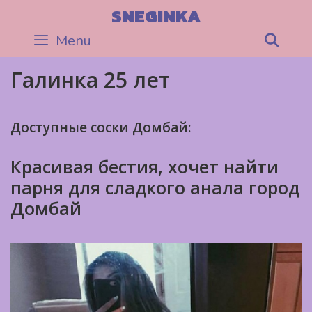
Skip
SNEGINKA
to
Menu
Sea
content
Галинка 25 лет
Доступные соски Домбай:
Красивая бестия, хочет найти
парня для сладкого анала город
Домбай