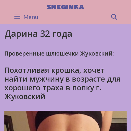
Skip
SNEGINKA
to
Menu
Sea
content
Дарина 32 года
Проверенные шлюшечки Жуковский:
Похотливая крошка, хочет
найти мужчину в возрасте для
хорошего траха в попку г.
Жуковский