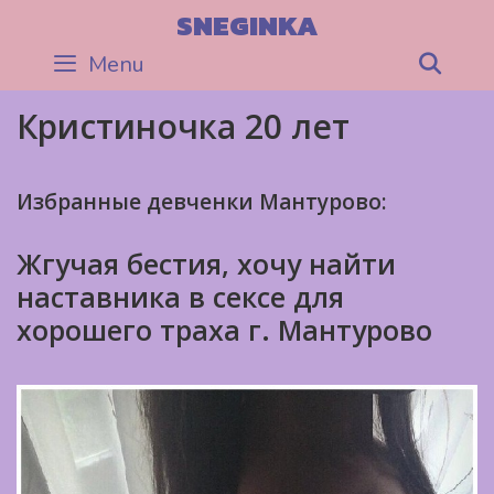
Skip
SNEGINKA
to
Menu
Sea
content
Кристиночка 20 лет
Избранные девченки Мантурово:
Жгучая бестия, хочу найти
наставника в сексе для
хорошего траха г. Мантурово