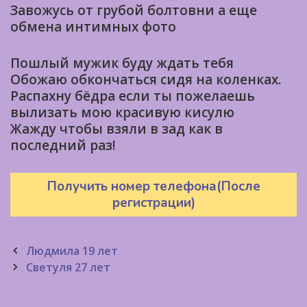
Завожусь от грубой болтовни а еще
обмена интимных фото
Пошлый мужик буду ждать тебя
Обожаю обкончаться сидя на коленках.
Распахну бёдра если ты пожелаешь
вылизать мою красивую кисулю
Жажду чтобы взяли в зад как в
последний раз!
Получить номер телефона(После
регистрации)
Post
Людмила 19 лет
navigation
Светуля 27 лет