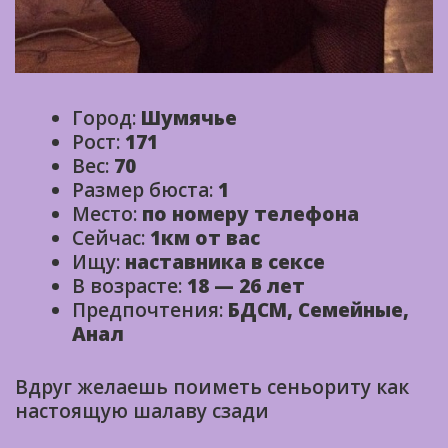
Город:
Шумячье
Рост:
171
Вес:
70
Размер бюста:
1
Место:
по номеру телефона
Сейчас:
1км от вас
Ищу:
наставника в сексе
В возрасте:
18 — 26 лет
Предпочтения:
БДСМ, Семейные,
Анал
Вдруг желаешь поиметь сеньориту как
настоящую шалаву сзади