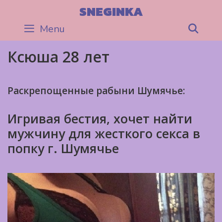
Skip
SNEGINKA
to
Menu
Sea
content
Ксюша 28 лет
Раскрепощенные рабыни Шумячье:
Игривая бестия, хочет найти
мужчину для жесткого секса в
попку г. Шумячье