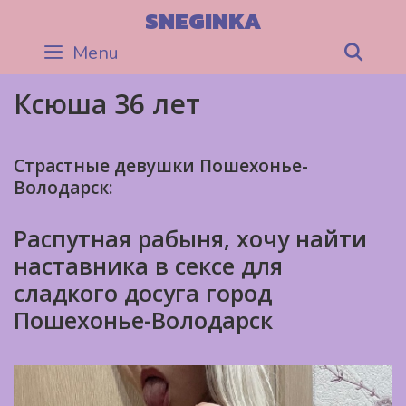
Skip
SNEGINKA
to
Menu
Sea
content
Ксюша 36 лет
Страстные девушки Пошехонье-
Володарск:
Распутная рабыня, хочу найти
наставника в сексе для
сладкого досуга город
Пошехонье-Володарск