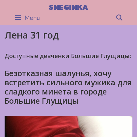
Skip
SNEGINKA
to
Menu
Sea
content
Лена 31 год
Доступные девченки Большие Глущицы:
Безотказная шалунья, хочу
встретить сильного мужика для
сладкого минета в городе
Большие Глущицы