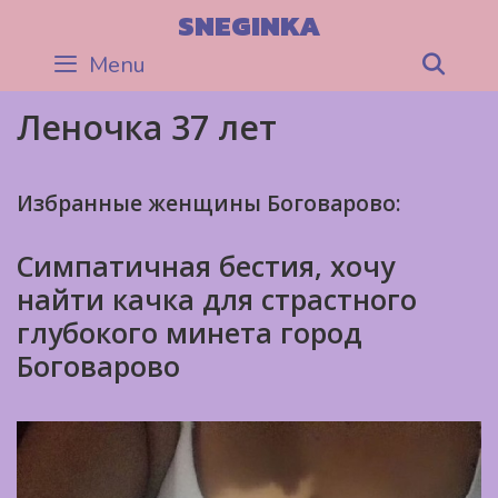
Skip
SNEGINKA
to
Menu
Sea
content
Леночка 37 лет
Избранные женщины Боговарово:
Симпатичная бестия, хочу
найти качка для страстного
глубокого минета город
Боговарово