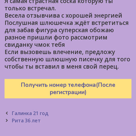
Я самая страстная соска которую ты
только встречал.
Bесела отзывчива с хорошей энергией
Послушная шлюшечка ждёт встретиться
для забав фигура суперская обожаю
разное пришли фото рассмотрим
свиданку чмок тебя
Если вызовешь влечение, предложу
собственную шлюшную писечку для того
чтобы ты вставил в меня свой перец.
Получить номер телефона(После
регистрации)
Post
Галинка 21 год
navigation
Рита 36 лет