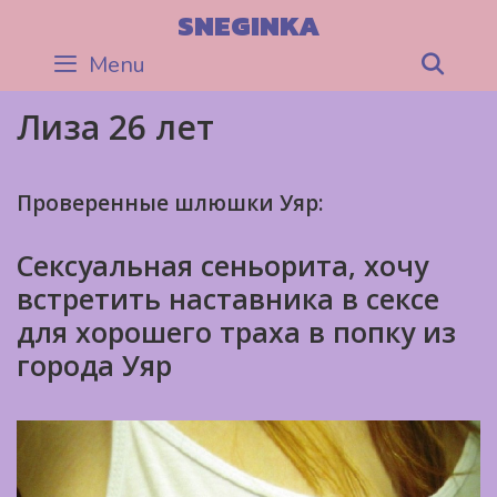
Skip
SNEGINKA
to
Menu
Sea
content
Лиза 26 лет
Проверенные шлюшки Уяр:
Сексуальная сеньорита, хочу
встретить наставника в сексе
для хорошего траха в попку из
города Уяр