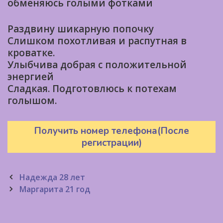
обменяюсь голыми фотками
Раздвину шикарную попочку
Слишком похотливая и распутная в
кроватке.
Улыбчива добрая с положительной
энергией
Сладкая. Подготовлюсь к потехам
голышом.
Получить номер телефона(После
регистрации)
Post
Надежда 28 лет
navigation
Маргарита 21 год