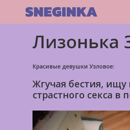
Skip
SNEGINKA
to
content
Лизонька 3
Красивые девушки Узловое:
Жгучая бестия, ищу
страстного секса в 