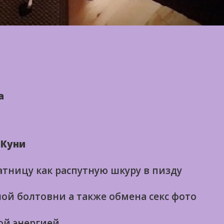
а
 Куни
атницу как распутную шкуру в пизду
ой болтовни а также обмена секс фото
ой энергией