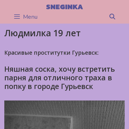
Skip
SNEGINKA
to
Menu
Sea
content
Людмилка 19 лет
Красивые проститутки Гурьевск:
Няшная соска, хочу встретить
парня для отличного траха в
попку в городе Гурьевск