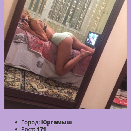
Город:
Юргамыш
Рост:
171