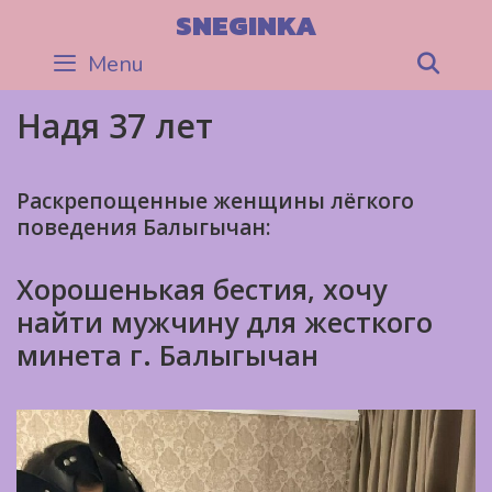
Skip
SNEGINKA
to
Menu
Sea
content
Надя 37 лет
Раскрепощенные женщины лёгкого
поведения Балыгычан:
Хорошенькая бестия, хочу
найти мужчину для жесткого
минета г. Балыгычан