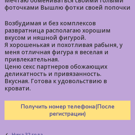
Мечтаю обмениваться своими голыми
фоточками Вышлю фотки своей попочки
Возбудимая и без комплексов
развратница располагаю хорошим
вкусом и няшной фигурой.
Я хорошенькая и похотливая рабыня, у
меня отличная фигура я веселая и
привлекательная.
Ценю секс партнеров обожающих
деликатность и привязанность.
Вкусная. Готова к удовольствию в
кровати.
Получить номер телефона(После
регистрации)
Post
Ника 32 года