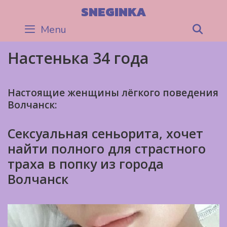
Skip
SNEGINKA
to
Menu
Sea
content
Настенька 34 года
Настоящие женщины лёгкого поведения
Волчанск:
Сексуальная сеньорита, хочет
найти полного для страстного
траха в попку из города
Волчанск