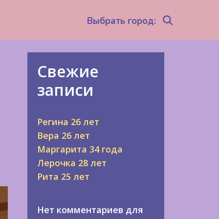
Search
Выбрать город:
Свежие
записи
Регина 26 лет
Вера 26 лет
Маргарита 34 года
Лерочка 28 лет
Рита 25 лет
Нет комментариев для