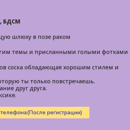
, БДСМ
щую шлюху в позе раком
нтим темы и приcланными голыми фотками
ов соска обладающая хорошим стилем и
оторую ты только повстречаешь.
ние друг друга.
ксике.
 телефона(После регистрации)