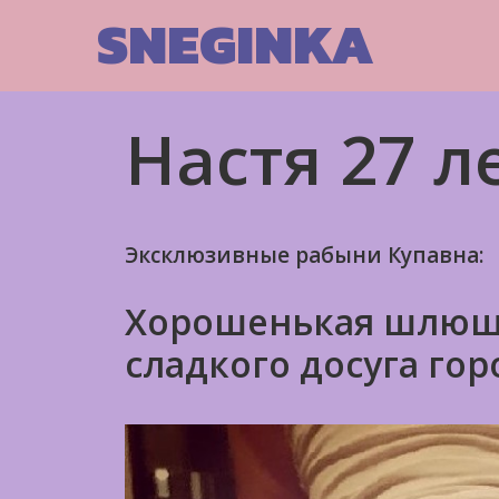
Skip
SNEGINKA
to
content
Настя 27 л
Эксклюзивные рабыни Купавна:
Хорошенькая шлюше
сладкого досуга гор