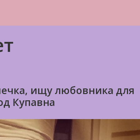
ет
чка, ищу любовника для
од Купавна