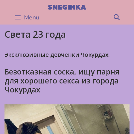
Skip
SNEGINKA
to
Menu
Sea
content
Света 23 года
Эксклюзивные девченки Чокурдах:
Безотказная соска, ищу парня
для хорошего секса из города
Чокурдах