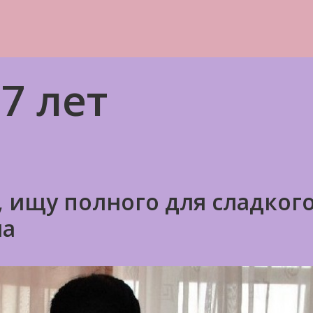
7 лет
 ищу полного для сладког
ла