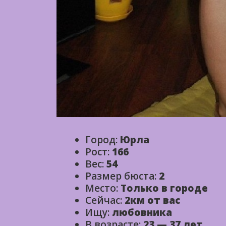
Город:
Юрла
Рост:
166
Вес:
54
Размер бюста:
2
Место:
Только в городе
Сейчас:
2км от вас
Ищу:
любовника
В возрасте:
23 — 37 лет