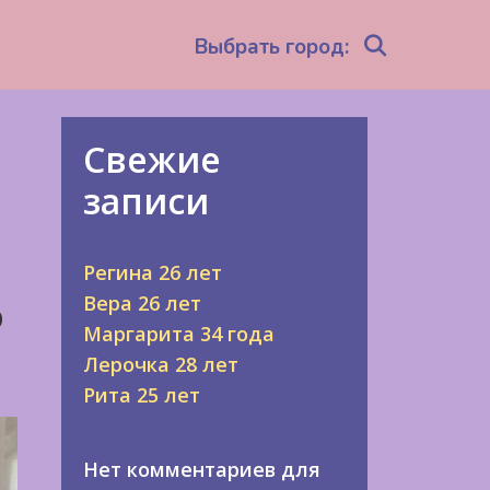
Search
Выбрать город:
Свежие
записи
Регина 26 лет
Вера 26 лет
о
Маргарита 34 года
Лерочка 28 лет
Рита 25 лет
Нет комментариев для