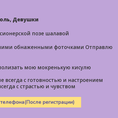
голь, Девушки
ссионерской позе шалавой
ними обнаженными фоточками Отправлю
полизать мою мокренькую кисулю
е всегда с готовностью и настроением
сегда с страстью и чувством
 телефона(После регистрации)